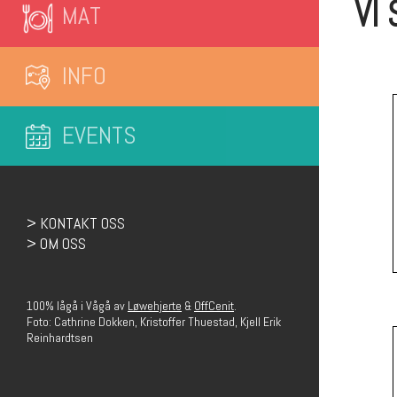
VI
MAT
INFO
EVENTS
> KONTAKT OSS
> OM OSS
100% lågå i Vågå av
Løwehjerte
&
OffCenit
.
Foto: Cathrine Dokken, Kristoffer Thuestad, Kjell Erik
Reinhardtsen