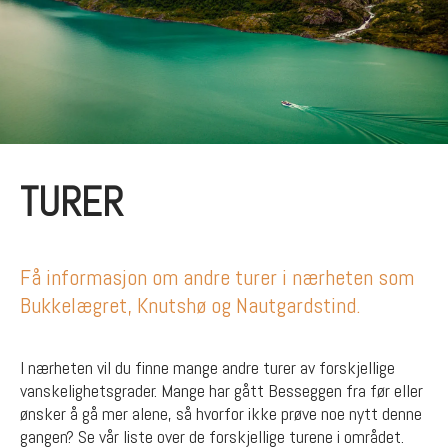
TURER
Få informasjon om andre turer i nærheten som
Bukkelægret, Knutshø og Nautgardstind.
I nærheten vil du finne mange andre turer av forskjellige
vanskelighetsgrader. Mange har gått Besseggen fra før eller
ønsker å gå mer alene, så hvorfor ikke prøve noe nytt denne
gangen? Se vår liste over de forskjellige turene i området.