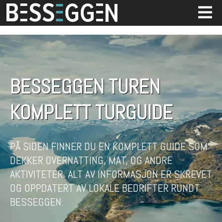
BESSEGGEN TUREN
KOMPLETT TURGUIDE
PÅ SIDEN FINNER DU EN KOMPLETT GUIDE SOM
DEKKER OVERNATTING, MAT, OG ANDRE
AKTIVITETER. ALT AV INFORMASJON ER SKREVET
OG OPPDATERT AV LOKALE BEDRIFTER RUNDT
BESSEGGEN.