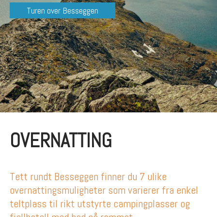
Turen over Besseggen
OVERNATTING
Tett rundt Besseggen finner du 7 ulike
overnattingsmuligheter som varierer fra enkel
teltplass til rikt utstyrte campingplasser og