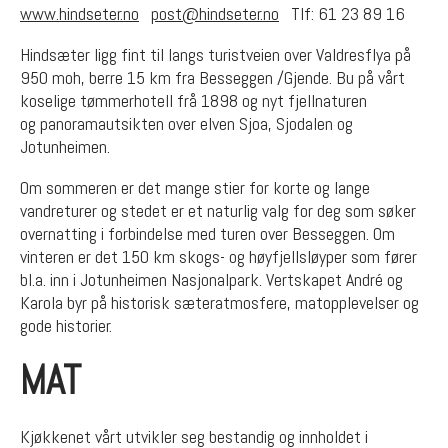
www.hindseter.no
post@hindseter.no
Tlf: 61 23 89 16
Hindsæter ligg fint til langs turistveien over Valdresflya på
950 moh, berre 15 km fra Besseggen /Gjende. Bu på vårt
koselige tømmerhotell frå 1898 og nyt fjellnaturen
og panoramautsikten over elven Sjoa, Sjodalen og
Jotunheimen.
Om sommeren er det mange stier for korte og lange
vandreturer og stedet er et naturlig valg for deg som søker
overnatting i forbindelse med turen over Besseggen. Om
vinteren er det 150 km skogs- og høyfjellsløyper som fører
bl.a. inn i Jotunheimen Nasjonalpark. Vertskapet André og
Karola byr på historisk sæteratmosfere, matopplevelser og
gode historier.
MAT
Kjøkkenet vårt utvikler seg bestandig og innholdet i